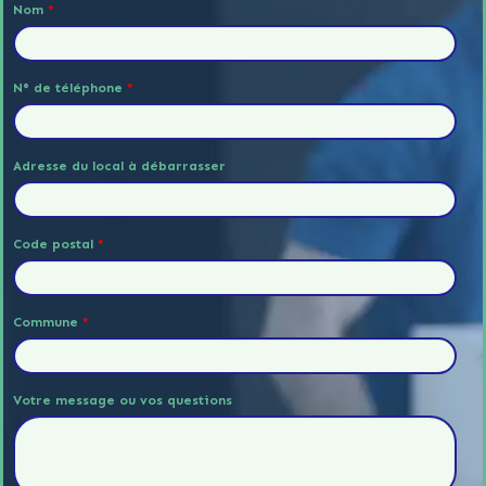
Nom
*
N° de téléphone
*
Adresse du local à débarrasser
Code postal
*
Commune
*
Votre message ou vos questions